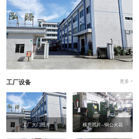
工厂
设备
更多 +
工厂大门照片
模房照片--铜公火花