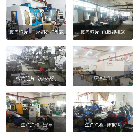
模房照片--二次铜公打火花
模房照片--电脑锣机器
模房照片--洗床钻孔
压注车间
生产流程--压铸
生产流程--修披锋