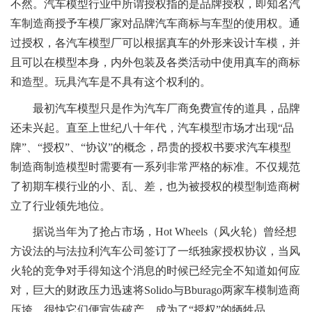
不然。汽车模型行业中所谓授权指的是品牌授权，即知名汽
车制造商授予车模厂家对品牌汽车商标与车型的使用权。通
过授权，各汽车模型厂可以根据真车的外形来设计车模，并
且可以在模型本身，内外包装及各类活动中使用真车的商标
和造型。玩具汽车是不具有这个权利的。
最初汽车模型只是作为汽车厂商免费宣传的道具，品牌
还未兴起。直至上世纪八十年代，汽车模型市场才出现“品
牌”、“授权”、“协议”的概念，昂贵的授权书要求汽车模型
制造商制造模型时需要有一系列非常严格的标准。不仅规范
了初期车模行业的小、乱、差，也为被授权的模型制造商树
立了行业领先地位。
据说当年为了抢占市场，Hot Wheels（风火轮）曾经想
方设法的与法拉利汽车公司签订了一纸独家授权协议，当风
火轮的竞争对手得知这个消息的时候已经完全不知道如何应
对，巨大的财政压力迅速将Solido与Bburago两家车模制造商
压垮，很快它们便宣告破产，成为了“授权”的牺牲品。